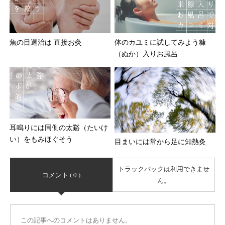
魚の目退治は 直接お灸
体のカユミに試してみよう糠
（ぬか）入りお風呂
耳鳴りには同側の太谿（たいけ
い）をもみほぐそう
目まいには常から足に知熱灸
トラックバックは利用できませ
コメント ( 0 )
ん。
この記事へのコメントはありません。