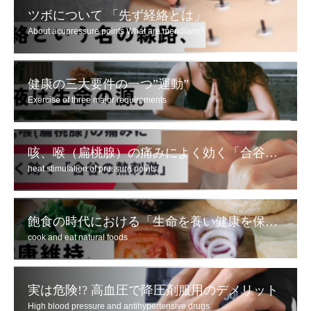
ツボについて 「先ず経絡とは」
About acupressure points What are meridians?
健康の三大要件の一つ”運動”
Exercise of three major requirements
咳、喉（扁桃腺）の痛みによく効く「合谷の熱刺激」
heat stimulation of pressure points
飽食の時代における「生命を養い健康を保つため」の食べ方とは
cook and eat natural foods
実は危険!? 高血圧で降圧剤服用のデメリット
High blood pressure and antihypertensive drugs