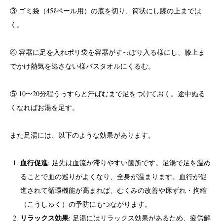
③ ゴミ袋（45ℓペール用）の底を切り、筒状にし膝の上までは
く。
④ 容器に足を入れポリ袋を容器がすっぽり入る様にし、膝上ま
でかけ熱気を逃さない様バスタオルにくるむ。
⑤ 10〜20分程うっすらと汗ばむまで足をつけておく。途中ぬる
くなればお湯を足す。
また足湯には、以下のような効果があります。
血行促進
: 足先は血流が滞りやすい箇所です。足湯で足を温め
ることで血の巡りがよくなり、全身が温まります。血行が促
進されて循環機能が高まれば、むくみの改善や床ずれ・拘縮
（こうしゅく）の予防にもつながります。
リラックス効果
: 足湯にはリラックス効果があるため、疲労解