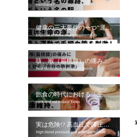
meridians?
健康の三大要件の一つ”運動”
Exercise of three major requirements
咳、喉（扁桃腺）の痛みによく効く「合谷の熱刺激」
heat stimulation of pressure points
飽食の時代における「生命を養い健康を保つため」の食べ方とは
cook and eat natural foods
実は危険!? 高血圧で降圧剤服用のデメリット
High blood pressure and antihypertensive