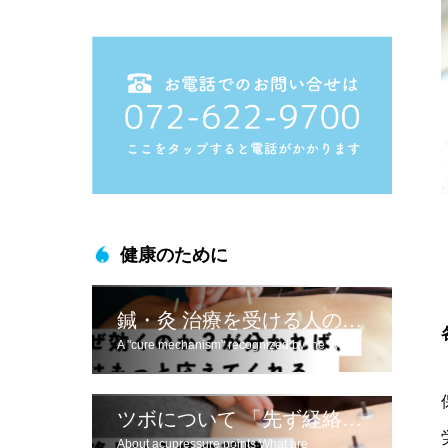
健康のために
鍼・灸 治療を受ける人のために
A "cure mechanism" recognized by the WHO
ツボについて 「先ず経絡とは」
About acupressure points What are