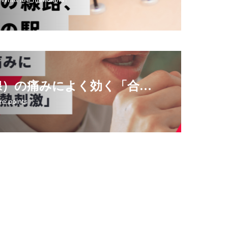
咳、喉（扁桃腺）の痛みによく効く「合谷の熱刺激」
re points