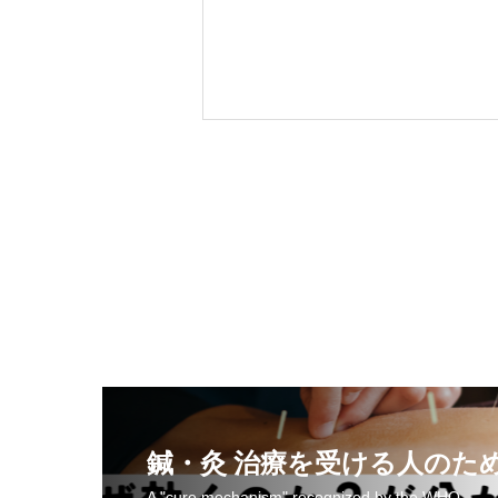
鍼・灸 治療を受ける人のた
A "cure mechanism" recognized by the WHO