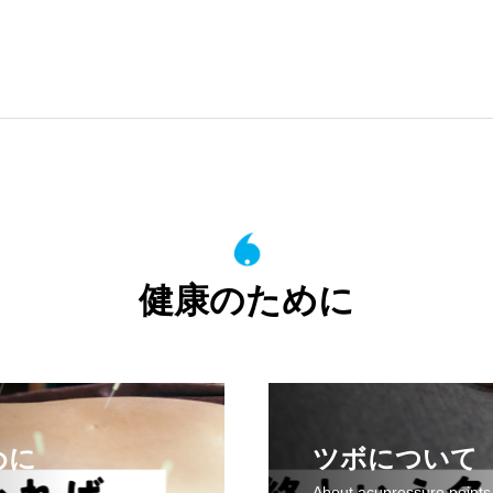
健康のために
めに
ツボについて 
About acupressure points