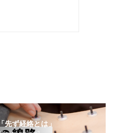
「先ず経絡とは」
 What are meridians?