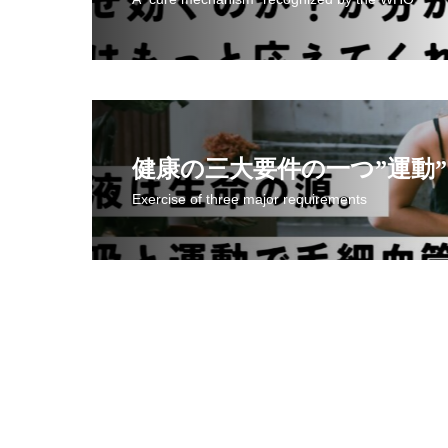
健康の三大要件の一つ”運動”
Exercise of three major requirements