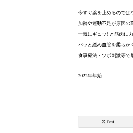
今すぐ薬を止めるのでは
加齢や運動不足が原因の
一気にギュッ!!と筋肉に
パッと緩め血管を柔らか
食事療法・ツボ刺激等で
2022年年始
Post