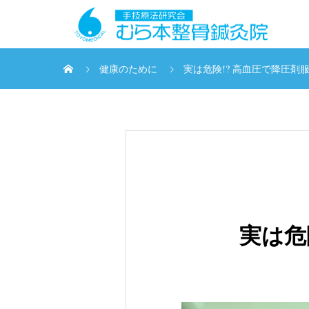
健康のために
実は危険!? 高血圧で降圧剤
実は危