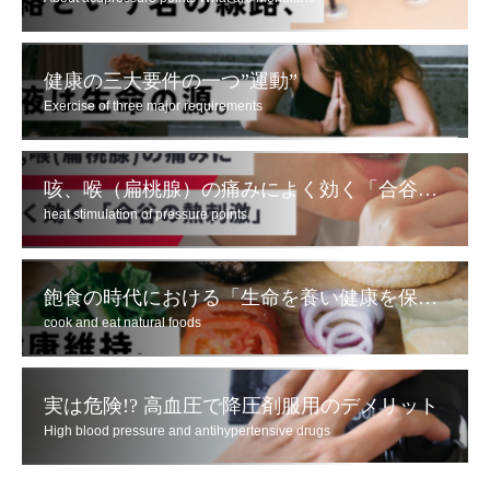
健康の三大要件の一つ”運動”
Exercise of three major requirements
咳、喉（扁桃腺）の痛みによく効く「合谷の熱刺激」
heat stimulation of pressure points
飽食の時代における「生命を養い健康を保つため」の食べ方とは
cook and eat natural foods
実は危険!? 高血圧で降圧剤服用のデメリット
High blood pressure and antihypertensive drugs