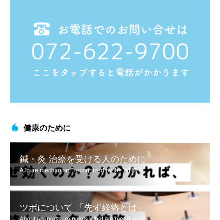
健康のために
鍼・灸 治療を受ける人のために
A "cure mechanism" recognized by the WHO
ツボについて 「先ず経絡とは」
About acupressure points What are meridians?