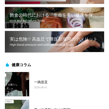
飽食の時代における「生命を養い健康を保つため」の食べ方とは
cook and eat natural foods
実は危険!? 高血圧で降圧剤服用のデメリット
High blood pressure and antihypertensive drugs
健康コラム
一病息災
2026.08.01