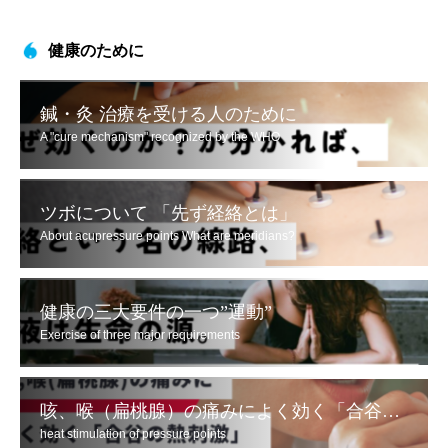
健康のために
鍼・灸 治療を受ける人のために
A "cure mechanism" recognized by the WHO
ツボについて 「先ず経絡とは」
About acupressure points What are meridians?
健康の三大要件の一つ”運動”
Exercise of three major requirements
咳、喉（扁桃腺）の痛みによく効く「合谷の熱刺激」
heat stimulation of pressure points