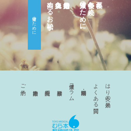
高めるお手伝い。
免疫力を
自然治癒力、
健康のために。
十年後も続く
五年後、
健康のために
健康コラム
よくある質問
はり灸の効果
ご予約