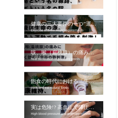
meridians?
健康の三大要件の一つ”運動”
Exercise of three major requirements
咳、喉（扁桃腺）の痛みによく効く「合谷の熱刺激」
heat stimulation of pressure points
飽食の時代における「生命を養い健康を保つため」の食べ方とは
cook and eat natural foods
実は危険!? 高血圧で降圧剤服用のデメリット
High blood pressure and antihypertensive