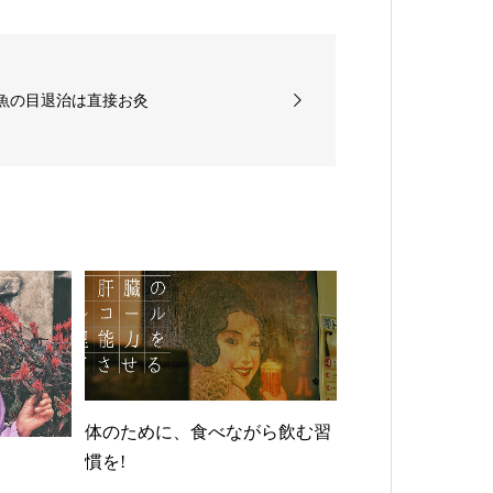
魚の目退治は直接お灸
体のために、食べながら飲む習
慣を!